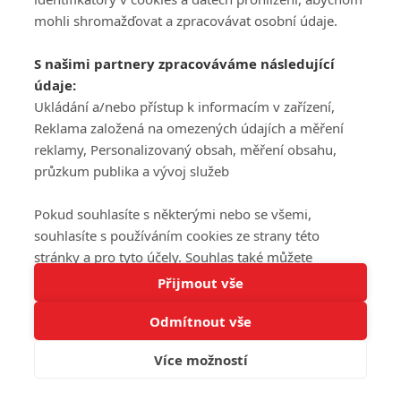
mohli shromažďovat a zpracovávat osobní údaje.
S našimi partnery zpracováváme následující
údaje:
Ukládání a/nebo přístup k informacím v zařízení,
Reklama založená na omezených údajích a měření
reklamy, Personalizovaný obsah, měření obsahu,
průzkum publika a vývoj služeb
Pokud souhlasíte s některými nebo se všemi,
souhlasíte s používáním cookies ze strany této
stránky a pro tyto účely. Souhlas také můžete
Tato stránka používá soubory cookies.
odmítnout, ale v takovém případě vám na stránce
Přijmout vše
Více informací
nebudou k dispozici některé personalizované funkce.
Odmítnout vše
Vaše volby souhlasu se budou vztahovat pouze na
Rozumím
tuto webovou stránku. Vaše nastavení a odvolání
Více možností
souhlasu můžete kdykoli změnit na stránce s
ochranou osobních údajů
nebo kliknutím na tlačítko