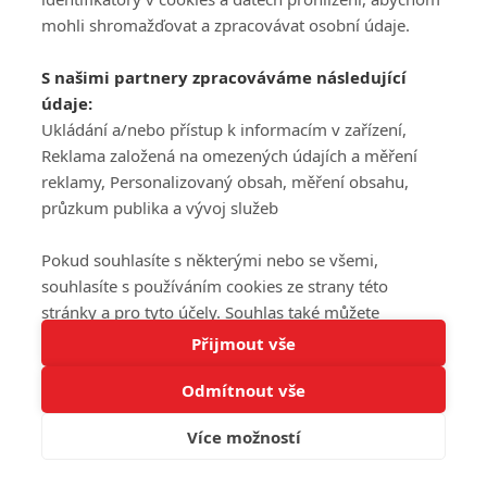
mohli shromažďovat a zpracovávat osobní údaje.
S našimi partnery zpracováváme následující
údaje:
Ukládání a/nebo přístup k informacím v zařízení,
Reklama založená na omezených údajích a měření
reklamy, Personalizovaný obsah, měření obsahu,
průzkum publika a vývoj služeb
Pokud souhlasíte s některými nebo se všemi,
souhlasíte s používáním cookies ze strany této
stránky a pro tyto účely. Souhlas také můžete
Tato stránka používá soubory cookies.
odmítnout, ale v takovém případě vám na stránce
Přijmout vše
Více informací
nebudou k dispozici některé personalizované funkce.
Odmítnout vše
Vaše volby souhlasu se budou vztahovat pouze na
Rozumím
tuto webovou stránku. Vaše nastavení a odvolání
Více možností
souhlasu můžete kdykoli změnit na stránce s
ochranou osobních údajů
nebo kliknutím na tlačítko