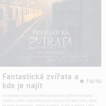
Fantastická zvířata a
7.8/10
kde je najít
Excentrický magizoolog Mlok Scamander (Eddie Redmayne)
přichází z blíže nespecifikovaných důvodů do New Yorku, spolu
se svým spolehlivým, zašlým kufříkem. Kufřík je jedním z těch