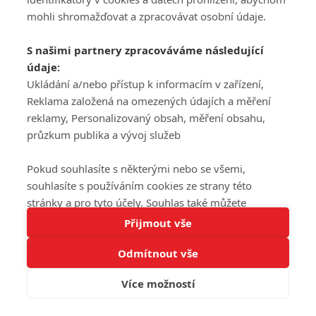
mohli shromažďovat a zpracovávat osobní údaje.
S našimi partnery zpracováváme následující
údaje:
Ukládání a/nebo přístup k informacím v zařízení,
Reklama založená na omezených údajích a měření
reklamy, Personalizovaný obsah, měření obsahu,
průzkum publika a vývoj služeb
Pokud souhlasíte s některými nebo se všemi,
souhlasíte s používáním cookies ze strany této
stránky a pro tyto účely. Souhlas také můžete
Tato stránka používá soubory cookies.
odmítnout, ale v takovém případě vám na stránce
Přijmout vše
Více informací
nebudou k dispozici některé personalizované funkce.
Odmítnout vše
Vaše volby souhlasu se budou vztahovat pouze na
Rozumím
tuto webovou stránku. Vaše nastavení a odvolání
Více možností
souhlasu můžete kdykoli změnit na stránce s
ochranou osobních údajů
nebo kliknutím na tlačítko