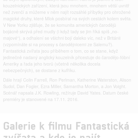
kouzelnických zařízení, která jsou mnohem, mnohem větší uvnitř
než zvenčí a můžeme v něm najít rozsáhlé příbytky pro ohrožené
magické druhy, které Mlok posbíral na svých cestách kolem světa.
V New Yorku zjišťuje, že se komunita amerických čarodějů
bojácně skrývá před mudly (i když tady se jim říká spíš „no-
majové“), a odhalení se všichni bojí daleko víc, než v Británii
(vzpomínáte si na procesy s čarodějnicemi ze Salemu?).
Fantastická zvířata jsou příběhem o tom, co se stane, když
jedinečně nadaný anglický kouzelník přicestuje do čarodějo-fóbní
Ameriky a řada jeho tvorů (včetně několika docela
nebezpečných), se dostane z kufříku.
Dále hrají Colin Farrell, Ron Perlman, Katherine Waterston, Alison
Sudol, Dan Fogler, Ezra Miller, Samantha Morton, a Jon Voight.
Scénář napsala J.K. Rowling, režíruje David Yates. Datum české
premiéry je stanovené na 17.11. 2016.
Galerie k filmu Fantastická
zvířata a kde je najít