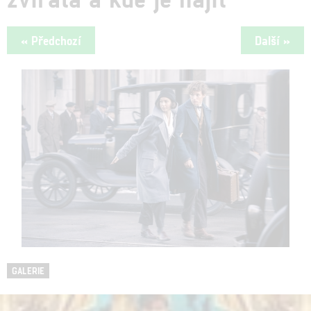
« Předchozí
Další »
GALERIE