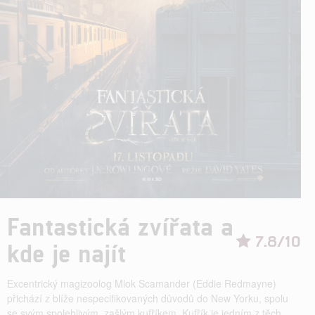
Fantastická zvířata a
7.8/10
kde je najít
Excentrický magizoolog Mlok Scamander (Eddie Redmayne)
přichází z blíže nespecifikovaných důvodů do New Yorku, spolu
se svým spolehlivým, zašlým kufříkem. Kufřík je jedním z těch