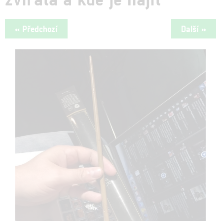
« Předchozí
Další »