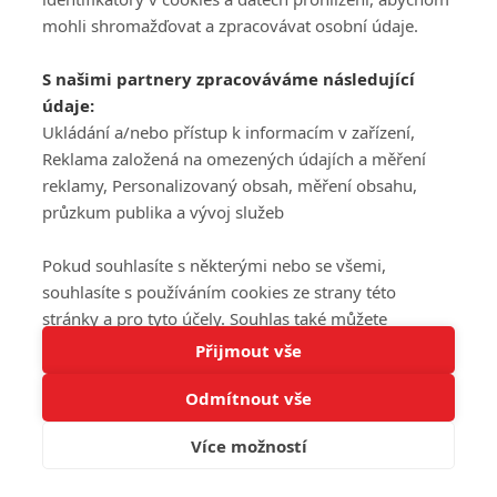
mohli shromažďovat a zpracovávat osobní údaje.
S našimi partnery zpracováváme následující
údaje:
Ukládání a/nebo přístup k informacím v zařízení,
Reklama založená na omezených údajích a měření
reklamy, Personalizovaný obsah, měření obsahu,
průzkum publika a vývoj služeb
Pokud souhlasíte s některými nebo se všemi,
souhlasíte s používáním cookies ze strany této
stránky a pro tyto účely. Souhlas také můžete
Tato stránka používá soubory cookies.
odmítnout, ale v takovém případě vám na stránce
Přijmout vše
Více informací
nebudou k dispozici některé personalizované funkce.
Odmítnout vše
Vaše volby souhlasu se budou vztahovat pouze na
Rozumím
tuto webovou stránku. Vaše nastavení a odvolání
Více možností
souhlasu můžete kdykoli změnit na stránce s
ochranou osobních údajů
nebo kliknutím na tlačítko