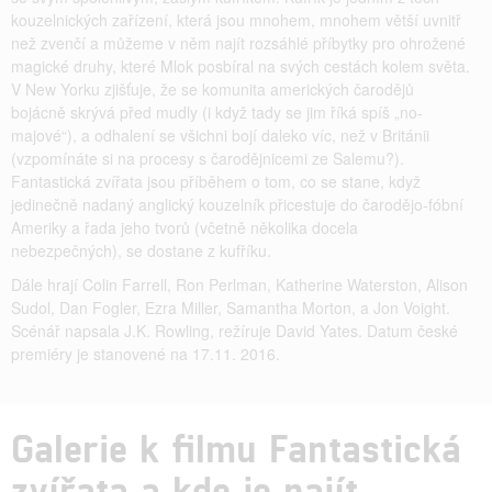
kouzelnických zařízení, která jsou mnohem, mnohem větší uvnitř
než zvenčí a můžeme v něm najít rozsáhlé příbytky pro ohrožené
magické druhy, které Mlok posbíral na svých cestách kolem světa.
V New Yorku zjišťuje, že se komunita amerických čarodějů
bojácně skrývá před mudly (i když tady se jim říká spíš „no-
majové“), a odhalení se všichni bojí daleko víc, než v Británii
(vzpomínáte si na procesy s čarodějnicemi ze Salemu?).
Fantastická zvířata jsou příběhem o tom, co se stane, když
jedinečně nadaný anglický kouzelník přicestuje do čarodějo-fóbní
Ameriky a řada jeho tvorů (včetně několika docela
nebezpečných), se dostane z kufříku.
Dále hrají Colin Farrell, Ron Perlman, Katherine Waterston, Alison
Sudol, Dan Fogler, Ezra Miller, Samantha Morton, a Jon Voight.
Scénář napsala J.K. Rowling, režíruje David Yates. Datum české
premiéry je stanovené na 17.11. 2016.
Galerie k filmu Fantastická
zvířata a kde je najít