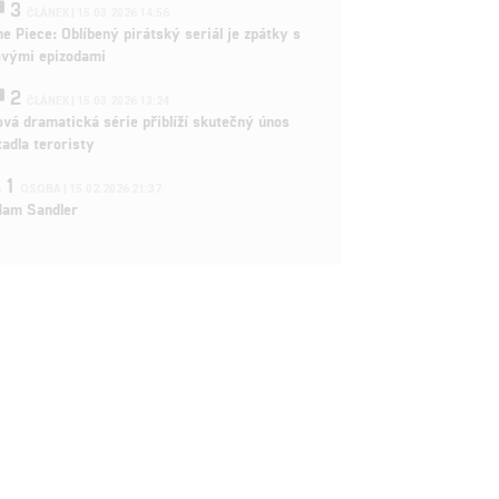
3
ČLÁNEK | 15.03.2026 14:56
e Piece: Oblíbený pirátský seriál je zpátky s
ovými epizodami
2
ČLÁNEK | 15.03.2026 13:24
vá dramatická série přiblíží skutečný únos
tadla teroristy
1
OSOBA | 15.02.2026 21:37
dam Sandler