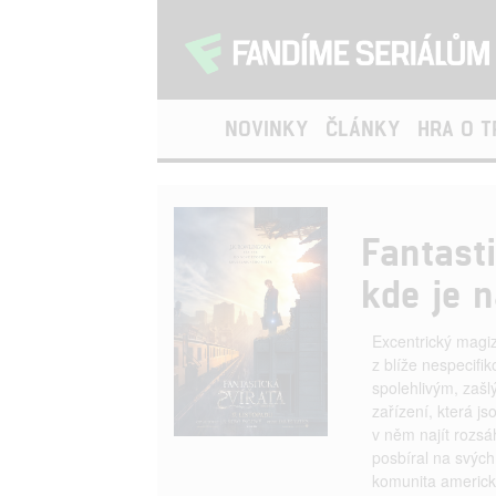
NOVINKY
ČLÁNKY
HRA O 
Fantast
kde je n
Excentrický magi
z blíže nespecif
spolehlivým, zašl
zařízení, která 
v něm najít rozsá
posbíral na svých
komunita americk