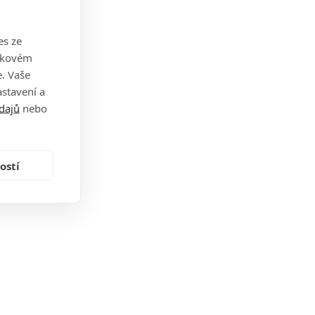
es ze
takovém
. Vaše
stavení a
dajů
nebo
ostí