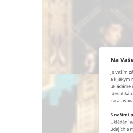
Na Vaše
Je Vaším z
a k jakým 
ukládáme a
identifiká
zpracováva
S našimi 
Ukládání a
údajích a 