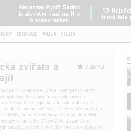
Recenze: Rytíř Sedmi
10 Nejoče
království hází na Hru
filmů léta
o trůny bobek
TRŮNY
DISKUZE
VIDEA
FILMY
R
ická zvířata a
7.8/10
ajít
zoolog Mlok Scamander (Eddie Redmayne) přichází
ikovaných důvodů do New Yorku, spolu se svým
ým kufříkem. Kufřík je jedním z těch kouzelnických
jsou mnohem, mnohem větší uvnitř než zvenčí a můžeme
hlé příbytky pro ohrožené magické druhy, které Mlok
 cestách kolem světa. V New Yorku zjišťuje, že se
ých čarodějů bojácně skrývá před mudly (i když tady se