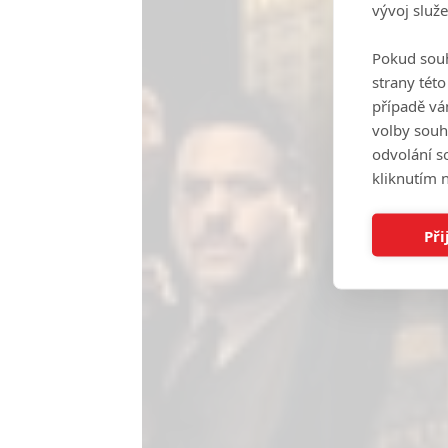
vývoj služ
Pokud souh
strany tét
případě vá
volby souh
odvolání s
kliknutím n
Při