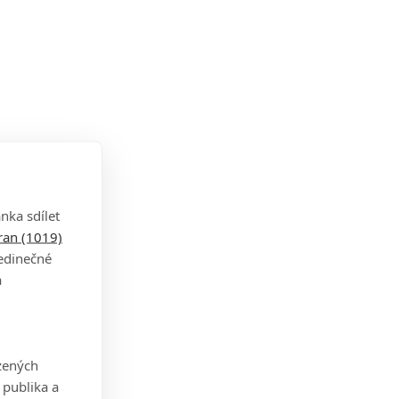
nka sdílet
tran (1019)
jedinečné
a
zených
 publika a