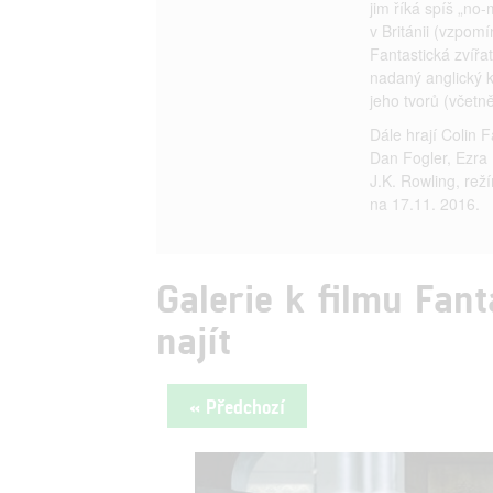
jim říká spíš „no-
v Británii (vzpom
Fantastická zvířa
nadaný anglický k
jeho tvorů (včetn
Dále hrají Colin 
Dan Fogler, Ezra 
J.K. Rowling, rež
na 17.11. 2016.
Galerie k filmu Fant
najít
« Předchozí