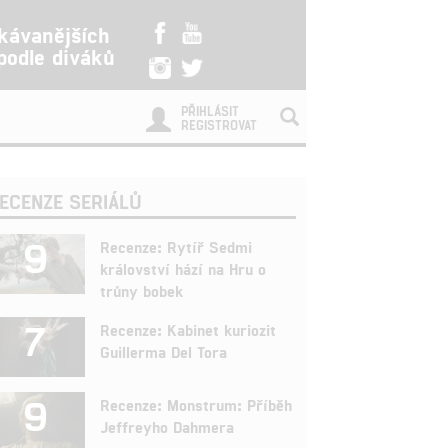
kávanějších
 podle diváků
PŘIHLÁSIT
REGISTROVAT
ECENZE SERIÁLŮ
9
Recenze: Rytíř Sedmi
království hází na Hru o
trůny bobek
7
Recenze: Kabinet kuriozit
Guillerma Del Tora
9
Recenze: Monstrum: Příběh
Jeffreyho Dahmera