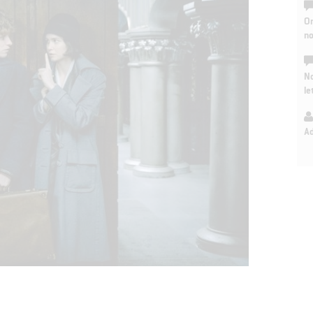
On
n
No
le
A