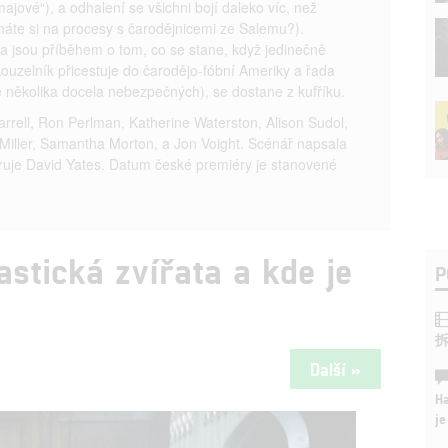
majové“), a odhalení se všichni bojí daleko víc, než
ínáte si na procesy s čarodějnicemi ze Salemu?).
ta jsou příběhem o tom, co se stane, když jedinečně
ouzelník přicestuje do čarodějo-fóbní Ameriky a řada
ě několika docela nebezpečných), se dostane z kufříku.
Farrell, Ron Perlman, Katherine Waterston, Alison Sudol,
Miller, Samantha Morton, a Jon Voight. Scénář napsala
íruje David Yates. Datum české premiéry je stanovené
astická zvířata a kde je
P
Další »
Ha
je