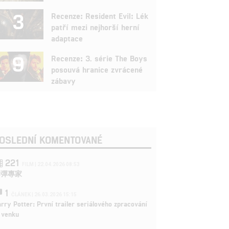
3
Recenze: Resident Evil: Lék
patří mezi nejhorší herní
adaptace
9
Recenze: 3. série The Boys
posouvá hranice zvrácené
zábavy
OSLEDNÍ KOMENTOVANÉ
221
FILM | 22.04.2026 08:53
拆彈專家
1
ČLÁNEK | 26.03.2026 15:15
rry Potter: První trailer seriálového zpracování
 venku