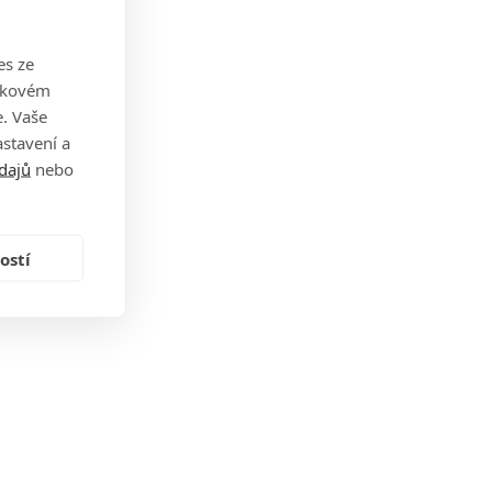
es ze
takovém
. Vaše
stavení a
dajů
nebo
ostí