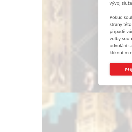
vývoj služ
Pokud souh
strany tét
případě vá
volby souh
odvolání s
kliknutím n
Při