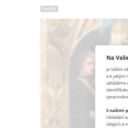
GALERIE
Na Vaše
Je Vaším z
a k jakým 
ukládáme a
identifiká
zpracováva
S našimi 
Ukládání a
údajích a 