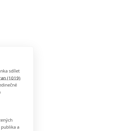
nka sdílet
tran (1019)
jedinečné
a
zených
 publika a