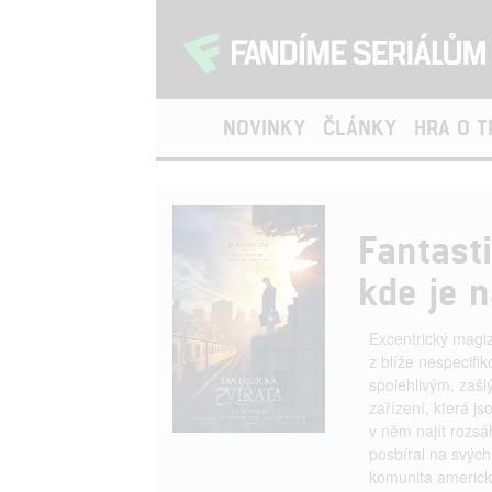
NOVINKY
ČLÁNKY
HRA O 
Fantast
kde je n
Excentrický magi
z blíže nespecif
spolehlivým, zašl
zařízení, která 
v něm najít rozsá
posbíral na svých
komunita americk