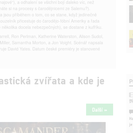
majové“), a odhalení se všichni bojí daleko víc, než
ínáte si na procesy s čarodějnicemi ze Salemu?).
ta jsou příběhem o tom, co se stane, když jedinečně
ouzelník přicestuje do čarodějo-fóbní Ameriky a řada
ě několika docela nebezpečných), se dostane z kufříku.
Farrell, Ron Perlman, Katherine Waterston, Alison Sudol,
Miller, Samantha Morton, a Jon Voight. Scénář napsala
íruje David Yates. Datum české premiéry je stanovené
astická zvířata a kde je
P
Další »
Ha
je