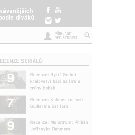
kávanějších
 podle diváků
PŘIHLÁSIT
REGISTROVAT
ECENZE SERIÁLŮ
9
Recenze: Rytíř Sedmi
království hází na Hru o
trůny bobek
7
Recenze: Kabinet kuriozit
Guillerma Del Tora
9
Recenze: Monstrum: Příběh
Jeffreyho Dahmera