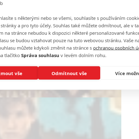
eb
lasíte s některými nebo se všemi, souhlasíte s používáním cooki
o stránky a pro tyto účely. Souhlas také můžete odmítnout, ale v 
m na stránce nebudou k dispozici některé personalizované funkce
lasu se budou vztahovat pouze na tuto webovou stránku. Vaše na
ouhlasu můžete kdykoli změnit na stránce s
ochranou osobních ú
a tlačítko
Správa souhlasu
v levém dolním rohu.
jmout vše
Odmítnout vše
Více možn