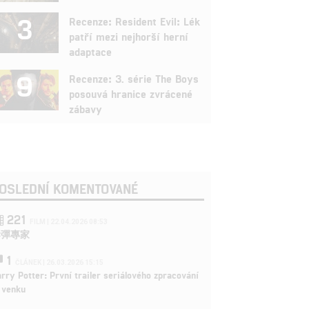
3
Recenze: Resident Evil: Lék
patří mezi nejhorší herní
adaptace
9
Recenze: 3. série The Boys
posouvá hranice zvrácené
zábavy
OSLEDNÍ KOMENTOVANÉ
221
FILM | 22.04.2026 08:53
拆彈專家
1
ČLÁNEK | 26.03.2026 15:15
rry Potter: První trailer seriálového zpracování
 venku