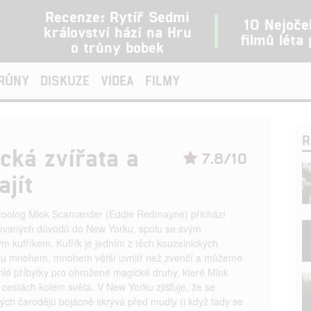
Recenze: Rytíř Sedmi
10 Nejoče
království hází na Hru
filmů léta
o trůny bobek
TRŮNY
DISKUZE
VIDEA
FILMY
R
ická zvířata a
7.8/10
ajít
zoolog Mlok Scamander (Eddie Redmayne) přichází
ikovaných důvodů do New Yorku, spolu se svým
ým kufříkem. Kufřík je jedním z těch kouzelnických
jsou mnohem, mnohem větší uvnitř než zvenčí a můžeme
hlé příbytky pro ohrožené magické druhy, které Mlok
 cestách kolem světa. V New Yorku zjišťuje, že se
ých čarodějů bojácně skrývá před mudly (i když tady se