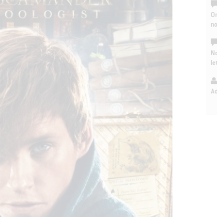
On
n
No
le
A