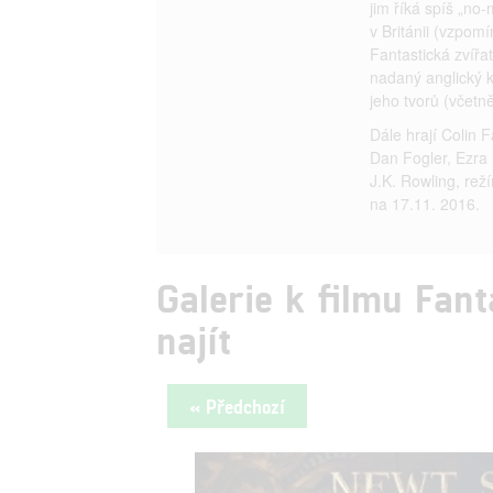
jim říká spíš „no-
v Británii (vzpom
Fantastická zvířa
nadaný anglický k
jeho tvorů (včetn
Dále hrají Colin 
Dan Fogler, Ezra 
J.K. Rowling, rež
na 17.11. 2016.
Galerie k filmu Fant
najít
« Předchozí