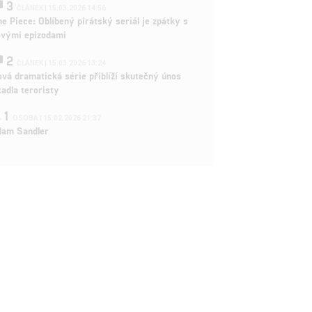
3
ČLÁNEK | 15.03.2026 14:56
e Piece: Oblíbený pirátský seriál je zpátky s
ovými epizodami
2
ČLÁNEK | 15.03.2026 13:24
vá dramatická série přiblíží skutečný únos
tadla teroristy
1
OSOBA | 15.02.2026 21:37
dam Sandler