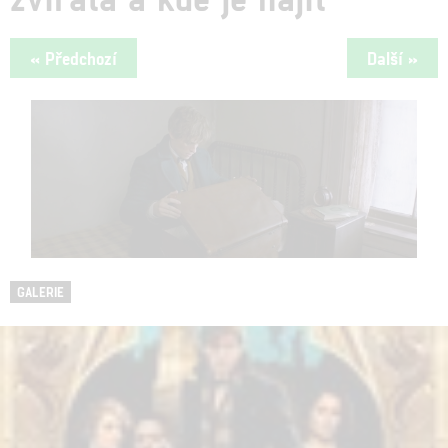
« Předchozí
Další »
GALERIE