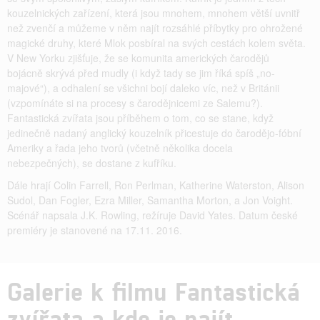
kouzelnických zařízení, která jsou mnohem, mnohem větší uvnitř
než zvenčí a můžeme v něm najít rozsáhlé příbytky pro ohrožené
magické druhy, které Mlok posbíral na svých cestách kolem světa.
V New Yorku zjišťuje, že se komunita amerických čarodějů
bojácně skrývá před mudly (i když tady se jim říká spíš „no-
majové“), a odhalení se všichni bojí daleko víc, než v Británii
(vzpomínáte si na procesy s čarodějnicemi ze Salemu?).
Fantastická zvířata jsou příběhem o tom, co se stane, když
jedinečně nadaný anglický kouzelník přicestuje do čarodějo-fóbní
Ameriky a řada jeho tvorů (včetně několika docela
nebezpečných), se dostane z kufříku.
Dále hrají Colin Farrell, Ron Perlman, Katherine Waterston, Alison
Sudol, Dan Fogler, Ezra Miller, Samantha Morton, a Jon Voight.
Scénář napsala J.K. Rowling, režíruje David Yates. Datum české
premiéry je stanovené na 17.11. 2016.
Galerie k filmu Fantastická
zvířata a kde je najít