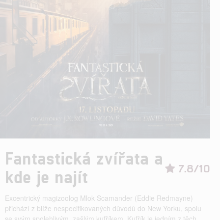
Fantastická zvířata a
7.8/10
kde je najít
Excentrický magizoolog Mlok Scamander (Eddie Redmayne)
přichází z blíže nespecifikovaných důvodů do New Yorku, spolu
se svým spolehlivým, zašlým kufříkem. Kufřík je jedním z těch