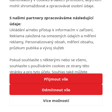
mohli shromažďovat a zpracovávat osobní údaje.
S našimi partnery zpracováváme následující
údaje:
Ukládání a/nebo přístup k informacím v zařízení,
Reklama založená na omezených údajích a měření
reklamy, Personalizovaný obsah, měření obsahu,
průzkum publika a vývoj služeb
Pokud souhlasíte s některými nebo se všemi,
souhlasíte s používáním cookies ze strany této
stránky a pro tyto účely. Souhlas také můžete
Tato stránka používá soubory cookies.
odmítnout, ale v takovém případě vám na stránce
Přijmout vše
Více informací
nebudou k dispozici některé personalizované funkce.
Odmítnout vše
Vaše volby souhlasu se budou vztahovat pouze na
Rozumím
tuto webovou stránku. Vaše nastavení a odvolání
Více možností
souhlasu můžete kdykoli změnit na stránce s
ochranou osobních údajů
nebo kliknutím na tlačítko