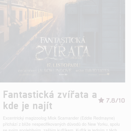
Fantastická zvířata a
7.8/10
kde je najít
Excentrický magizoolog Mlok Scamander (Eddie Redmayne)
přichází z blíže nespecifikovaných důvodů do New Yorku, spolu
se svým spolehlivým, zašlým kufříkem. Kufřík je jedním z těch