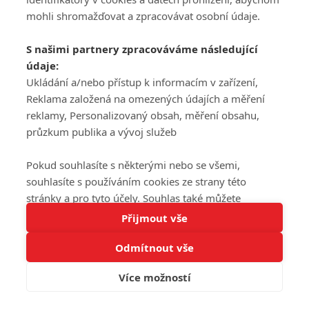
mohli shromažďovat a zpracovávat osobní údaje.
S našimi partnery zpracováváme následující
údaje:
Ukládání a/nebo přístup k informacím v zařízení,
Reklama založená na omezených údajích a měření
reklamy, Personalizovaný obsah, měření obsahu,
průzkum publika a vývoj služeb
Pokud souhlasíte s některými nebo se všemi,
souhlasíte s používáním cookies ze strany této
stránky a pro tyto účely. Souhlas také můžete
Tato stránka používá soubory cookies.
odmítnout, ale v takovém případě vám na stránce
Přijmout vše
Více informací
nebudou k dispozici některé personalizované funkce.
Odmítnout vše
Vaše volby souhlasu se budou vztahovat pouze na
Rozumím
tuto webovou stránku. Vaše nastavení a odvolání
Více možností
souhlasu můžete kdykoli změnit na stránce s
ochranou osobních údajů
nebo kliknutím na tlačítko