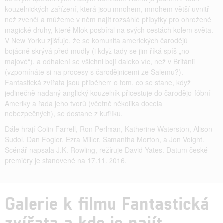
kouzelnických zařízení, která jsou mnohem, mnohem větší uvnitř
než zvenčí a můžeme v něm najít rozsáhlé příbytky pro ohrožené
magické druhy, které Mlok posbíral na svých cestách kolem světa.
V New Yorku zjišťuje, že se komunita amerických čarodějů
bojácně skrývá před mudly (i když tady se jim říká spíš „no-
majové“), a odhalení se všichni bojí daleko víc, než v Británii
(vzpomínáte si na procesy s čarodějnicemi ze Salemu?).
Fantastická zvířata jsou příběhem o tom, co se stane, když
jedinečně nadaný anglický kouzelník přicestuje do čarodějo-fóbní
Ameriky a řada jeho tvorů (včetně několika docela
nebezpečných), se dostane z kufříku.
Dále hrají Colin Farrell, Ron Perlman, Katherine Waterston, Alison
Sudol, Dan Fogler, Ezra Miller, Samantha Morton, a Jon Voight.
Scénář napsala J.K. Rowling, režíruje David Yates. Datum české
premiéry je stanovené na 17.11. 2016.
Galerie k filmu Fantastická
zvířata a kde je najít