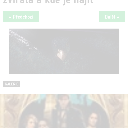
« Předchozí
Další »
GALERIE