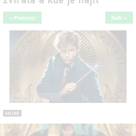
« Předchozí
Další »
GALERIE