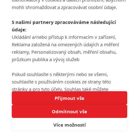
mohli shromažďovat a zpracovávat osobní údaje.
S našimi partnery zpracováváme následující
údaje:
Ukládání a/nebo přístup k informacím v zařízení,
Reklama založená na omezených údajích a měření
reklamy, Personalizovaný obsah, měření obsahu,
průzkum publika a vývoj služeb
Pokud souhlasíte s některými nebo se všemi,
souhlasíte s používáním cookies ze strany této
stránky a pro tyto účely. Souhlas také můžete
Tato stránka používá soubory cookies.
odmítnout, ale v takovém případě vám na stránce
Přijmout vše
Více informací
nebudou k dispozici některé personalizované funkce.
Odmítnout vše
Vaše volby souhlasu se budou vztahovat pouze na
Rozumím
tuto webovou stránku. Vaše nastavení a odvolání
Více možností
souhlasu můžete kdykoli změnit na stránce s
ochranou osobních údajů
nebo kliknutím na tlačítko