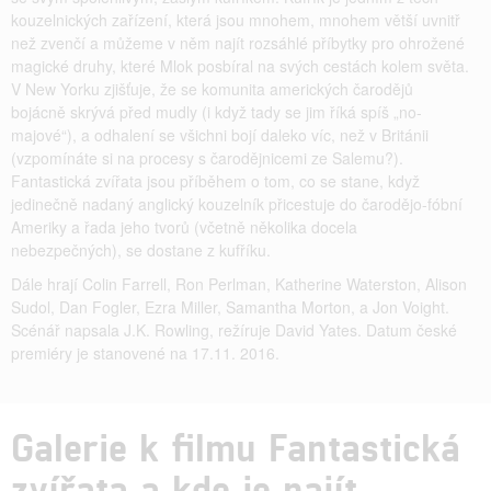
kouzelnických zařízení, která jsou mnohem, mnohem větší uvnitř
než zvenčí a můžeme v něm najít rozsáhlé příbytky pro ohrožené
magické druhy, které Mlok posbíral na svých cestách kolem světa.
V New Yorku zjišťuje, že se komunita amerických čarodějů
bojácně skrývá před mudly (i když tady se jim říká spíš „no-
majové“), a odhalení se všichni bojí daleko víc, než v Británii
(vzpomínáte si na procesy s čarodějnicemi ze Salemu?).
Fantastická zvířata jsou příběhem o tom, co se stane, když
jedinečně nadaný anglický kouzelník přicestuje do čarodějo-fóbní
Ameriky a řada jeho tvorů (včetně několika docela
nebezpečných), se dostane z kufříku.
Dále hrají Colin Farrell, Ron Perlman, Katherine Waterston, Alison
Sudol, Dan Fogler, Ezra Miller, Samantha Morton, a Jon Voight.
Scénář napsala J.K. Rowling, režíruje David Yates. Datum české
premiéry je stanovené na 17.11. 2016.
Galerie k filmu Fantastická
zvířata a kde je najít