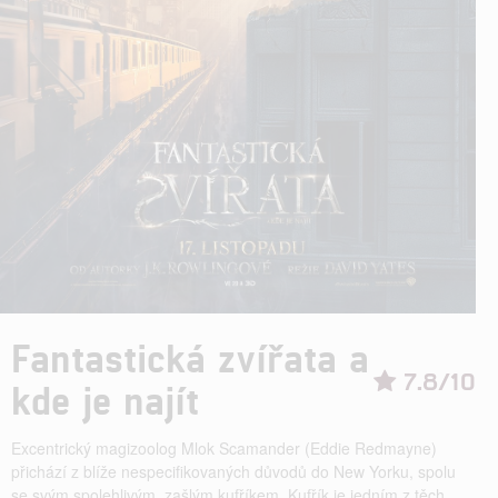
Fantastická zvířata a
7.8/10
kde je najít
Excentrický magizoolog Mlok Scamander (Eddie Redmayne)
přichází z blíže nespecifikovaných důvodů do New Yorku, spolu
se svým spolehlivým, zašlým kufříkem. Kufřík je jedním z těch