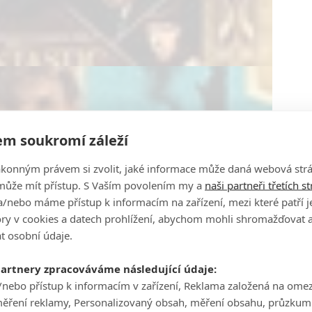
m soukromí záleží
ákonným právem si zvolit, jaké informace může daná webová strá
může mít přístup. S Vaším povolením my a
naši partneři třetích s
/nebo máme přístup k informacím na zařízení, mezi které patří 
tory v cookies a datech prohlížení, abychom mohli shromažďovat 
t osobní údaje.
partnery zpracováváme následující údaje:
/nebo přístup k informacím v zařízení, Reklama založená na ome
měření reklamy, Personalizovaný obsah, měření obsahu, průzkum