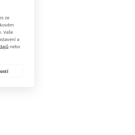
es ze
takovém
. Vaše
stavení a
dajů
nebo
ostí