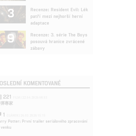
3
Recenze: Resident Evil: Lék
patří mezi nejhorší herní
adaptace
9
Recenze: 3. série The Boys
posouvá hranice zvrácené
zábavy
OSLEDNÍ KOMENTOVANÉ
221
FILM | 22.04.2026 08:53
拆彈專家
1
ČLÁNEK | 26.03.2026 15:15
rry Potter: První trailer seriálového zpracování
 venku