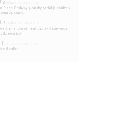
3
ČLÁNEK | 15.03.2026 14:56
e Piece: Oblíbený pirátský seriál je zpátky s
ovými epizodami
2
ČLÁNEK | 15.03.2026 13:24
vá dramatická série přiblíží skutečný únos
tadla teroristy
1
OSOBA | 15.02.2026 21:37
dam Sandler