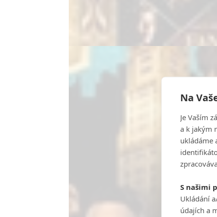
Na Vaše
Je Vaším z
a k jakým 
ukládáme a
identifiká
zpracováva
S našimi 
Ukládání a
údajích a 