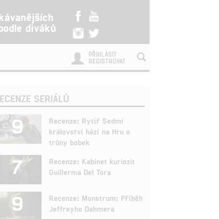
kávanějších
 podle diváků
PŘIHLÁSIT
REGISTROVAT
ECENZE SERIÁLŮ
9
Recenze: Rytíř Sedmi
království hází na Hru o
trůny bobek
7
Recenze: Kabinet kuriozit
Guillerma Del Tora
9
Recenze: Monstrum: Příběh
Jeffreyho Dahmera