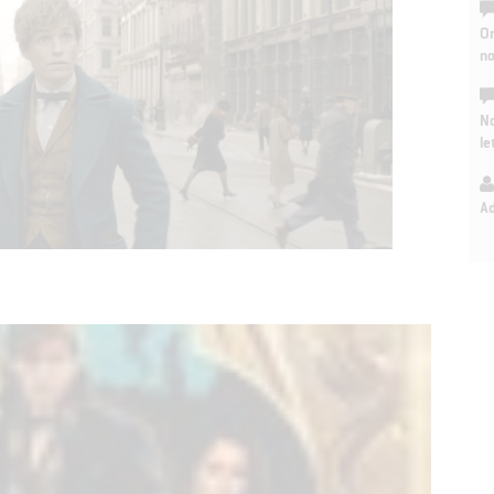
On
n
No
le
A