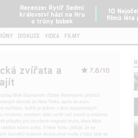
Recenze: Rytíř Sedmi
10 Nejoče
království hází na Hru
filmů léta
o trůny bobek
TRŮNY
DISKUZE
VIDEA
FILMY
R
ická zvířata a
7.8/10
ajít
zoolog Mlok Scamander (Eddie Redmayne) přichází
ikovaných důvodů do New Yorku, spolu se svým
ým kufříkem. Kufřík je jedním z těch kouzelnických
jsou mnohem, mnohem větší uvnitř než zvenčí a můžeme
hlé příbytky pro ohrožené magické druhy, které Mlok
 cestách kolem světa. V New Yorku zjišťuje, že se
ých čarodějů bojácně skrývá před mudly (i když tady se