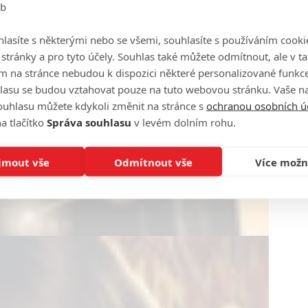
eb
lasíte s některými nebo se všemi, souhlasíte s používáním cooki
o stránky a pro tyto účely. Souhlas také můžete odmítnout, ale v 
m na stránce nebudou k dispozici některé personalizované funkce
lasu se budou vztahovat pouze na tuto webovou stránku. Vaše na
ouhlasu můžete kdykoli změnit na stránce s
ochranou osobních ú
a tlačítko
Správa souhlasu
v levém dolním rohu.
jmout vše
Odmítnout vše
Více možn