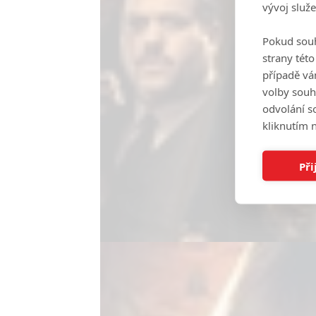
vývoj služ
Pokud souh
strany tét
případě vá
volby souh
odvolání s
kliknutím n
Při