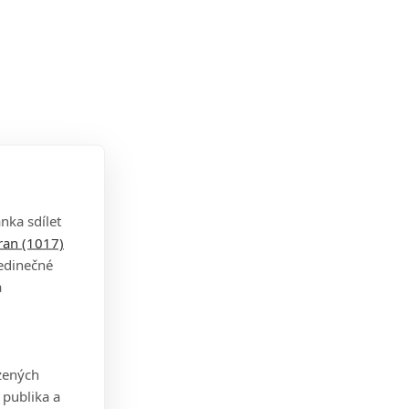
nka sdílet
tran (1017)
jedinečné
a
zených
 publika a