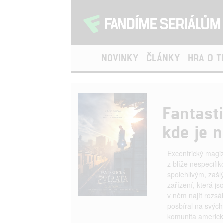
NOVINKY
ČLÁNKY
HRA O 
Fantast
kde je n
Excentrický magi
z blíže nespecif
spolehlivým, zašl
zařízení, která 
v něm najít rozsá
posbíral na svých
komunita americk