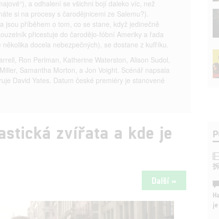
majové“), a odhalení se všichni bojí daleko víc, než
ínáte si na procesy s čarodějnicemi ze Salemu?).
ta jsou příběhem o tom, co se stane, když jedinečně
ouzelník přicestuje do čarodějo-fóbní Ameriky a řada
ě několika docela nebezpečných), se dostane z kufříku.
Farrell, Ron Perlman, Katherine Waterston, Alison Sudol,
Miller, Samantha Morton, a Jon Voight. Scénář napsala
íruje David Yates. Datum české premiéry je stanovené
astická zvířata a kde je
P
Další »
Ha
je