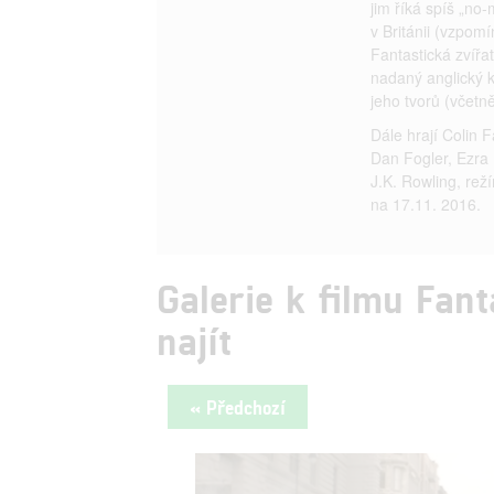
jim říká spíš „no-
v Británii (vzpom
Fantastická zvířa
nadaný anglický k
jeho tvorů (včetn
Dále hrají Colin 
Dan Fogler, Ezra 
J.K. Rowling, rež
na 17.11. 2016.
Galerie k filmu Fant
najít
« Předchozí