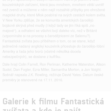
kouzelnických zařízení, která jsou mnohem, mnohem větší uvnitř
než zvenčí a můžeme v něm najít rozsáhlé příbytky pro ohrožené
magické druhy, které Mlok posbíral na svých cestách kolem světa.
V New Yorku zjišťuje, že se komunita amerických čarodějů
bojácně skrývá před mudly (i když tady se jim říká spíš „no-
majové“), a odhalení se všichni bojí daleko víc, než v Británii
(vzpomínáte si na procesy s čarodějnicemi ze Salemu?).
Fantastická zvířata jsou příběhem o tom, co se stane, když
jedinečně nadaný anglický kouzelník přicestuje do čarodějo-fóbní
Ameriky a řada jeho tvorů (včetně několika docela
nebezpečných), se dostane z kufříku.
Dále hrají Colin Farrell, Ron Perlman, Katherine Waterston, Alison
Sudol, Dan Fogler, Ezra Miller, Samantha Morton, a Jon Voight.
Scénář napsala J.K. Rowling, režíruje David Yates. Datum české
premiéry je stanovené na 17.11. 2016.
Galerie k filmu Fantastická
zvířata a kde je najít