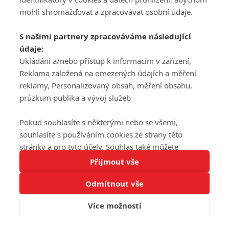
mohli shromažďovat a zpracovávat osobní údaje.
S našimi partnery zpracováváme následující
údaje:
Ukládání a/nebo přístup k informacím v zařízení,
Reklama založená na omezených údajích a měření
reklamy, Personalizovaný obsah, měření obsahu,
průzkum publika a vývoj služeb
Pokud souhlasíte s některými nebo se všemi,
souhlasíte s používáním cookies ze strany této
stránky a pro tyto účely. Souhlas také můžete
Tato stránka používá soubory cookies.
odmítnout, ale v takovém případě vám na stránce
Přijmout vše
Více informací
nebudou k dispozici některé personalizované funkce.
Odmítnout vše
Vaše volby souhlasu se budou vztahovat pouze na
Rozumím
tuto webovou stránku. Vaše nastavení a odvolání
Více možností
souhlasu můžete kdykoli změnit na stránce s
ochranou osobních údajů
nebo kliknutím na tlačítko