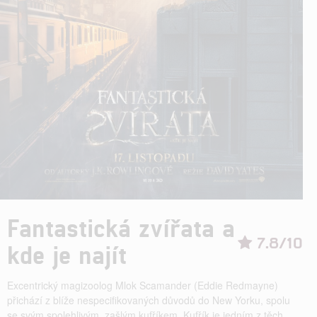
Fantastická zvířata a
7.8/10
kde je najít
Excentrický magizoolog Mlok Scamander (Eddie Redmayne)
přichází z blíže nespecifikovaných důvodů do New Yorku, spolu
se svým spolehlivým, zašlým kufříkem. Kufřík je jedním z těch