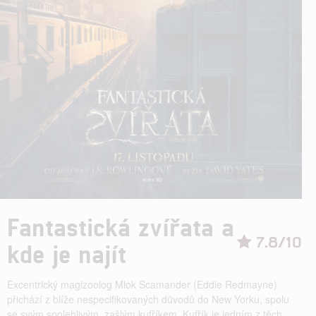
Fantastická zvířata a
7.8/10
kde je najít
Excentrický magizoolog Mlok Scamander (Eddie Redmayne)
přichází z blíže nespecifikovaných důvodů do New Yorku, spolu
se svým spolehlivým, zašlým kufříkem. Kufřík je jedním z těch