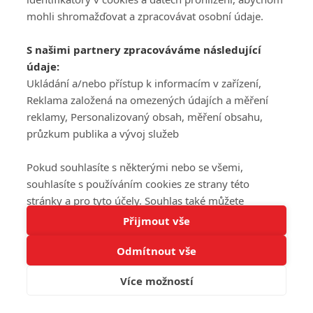
mohli shromažďovat a zpracovávat osobní údaje.
S našimi partnery zpracováváme následující
údaje:
Ukládání a/nebo přístup k informacím v zařízení,
Reklama založená na omezených údajích a měření
reklamy, Personalizovaný obsah, měření obsahu,
průzkum publika a vývoj služeb
Pokud souhlasíte s některými nebo se všemi,
souhlasíte s používáním cookies ze strany této
stránky a pro tyto účely. Souhlas také můžete
Tato stránka používá soubory cookies.
odmítnout, ale v takovém případě vám na stránce
Přijmout vše
Více informací
nebudou k dispozici některé personalizované funkce.
Odmítnout vše
Vaše volby souhlasu se budou vztahovat pouze na
Rozumím
tuto webovou stránku. Vaše nastavení a odvolání
Více možností
souhlasu můžete kdykoli změnit na stránce s
ochranou osobních údajů
nebo kliknutím na tlačítko