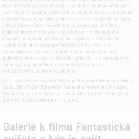
kouzelnických zařízení, která jsou mnohem, mnohem větší uvnitř
než zvenčí a můžeme v něm najít rozsáhlé příbytky pro ohrožené
magické druhy, které Mlok posbíral na svých cestách kolem světa.
V New Yorku zjišťuje, že se komunita amerických čarodějů
bojácně skrývá před mudly (i když tady se jim říká spíš „no-
majové“), a odhalení se všichni bojí daleko víc, než v Británii
(vzpomínáte si na procesy s čarodějnicemi ze Salemu?).
Fantastická zvířata jsou příběhem o tom, co se stane, když
jedinečně nadaný anglický kouzelník přicestuje do čarodějo-fóbní
Ameriky a řada jeho tvorů (včetně několika docela
nebezpečných), se dostane z kufříku.
Dále hrají Colin Farrell, Ron Perlman, Katherine Waterston, Alison
Sudol, Dan Fogler, Ezra Miller, Samantha Morton, a Jon Voight.
Scénář napsala J.K. Rowling, režíruje David Yates. Datum české
premiéry je stanovené na 17.11. 2016.
Galerie k filmu Fantastická
zvířata a kde je najít