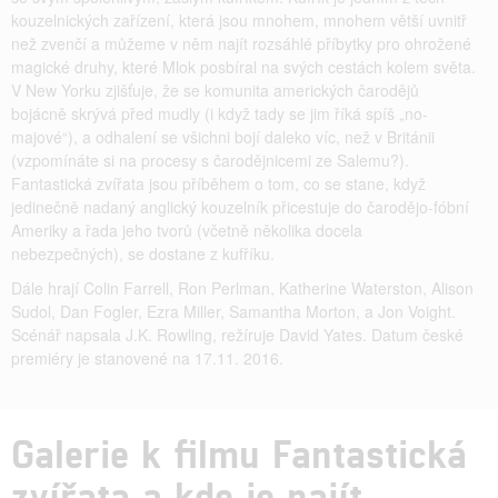
kouzelnických zařízení, která jsou mnohem, mnohem větší uvnitř
než zvenčí a můžeme v něm najít rozsáhlé příbytky pro ohrožené
magické druhy, které Mlok posbíral na svých cestách kolem světa.
V New Yorku zjišťuje, že se komunita amerických čarodějů
bojácně skrývá před mudly (i když tady se jim říká spíš „no-
majové“), a odhalení se všichni bojí daleko víc, než v Británii
(vzpomínáte si na procesy s čarodějnicemi ze Salemu?).
Fantastická zvířata jsou příběhem o tom, co se stane, když
jedinečně nadaný anglický kouzelník přicestuje do čarodějo-fóbní
Ameriky a řada jeho tvorů (včetně několika docela
nebezpečných), se dostane z kufříku.
Dále hrají Colin Farrell, Ron Perlman, Katherine Waterston, Alison
Sudol, Dan Fogler, Ezra Miller, Samantha Morton, a Jon Voight.
Scénář napsala J.K. Rowling, režíruje David Yates. Datum české
premiéry je stanovené na 17.11. 2016.
Galerie k filmu Fantastická
zvířata a kde je najít