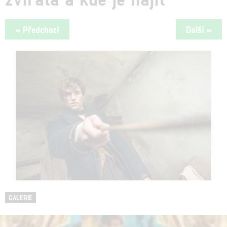
« Předchozí
Další »
GALERIE