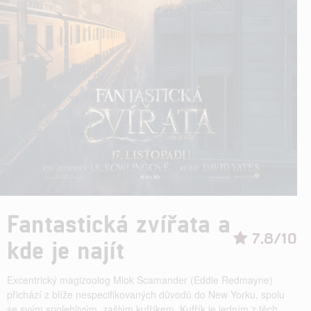
Fantastická zvířata a
7.8/10
kde je najít
Excentrický magizoolog Mlok Scamander (Eddie Redmayne)
přichází z blíže nespecifikovaných důvodů do New Yorku, spolu
se svým spolehlivým, zašlým kufříkem. Kufřík je jedním z těch