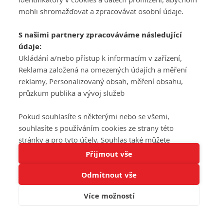
mohli shromažďovat a zpracovávat osobní údaje.
S našimi partnery zpracováváme následující
údaje:
Ukládání a/nebo přístup k informacím v zařízení,
Reklama založená na omezených údajích a měření
reklamy, Personalizovaný obsah, měření obsahu,
průzkum publika a vývoj služeb
Pokud souhlasíte s některými nebo se všemi,
souhlasíte s používáním cookies ze strany této
stránky a pro tyto účely. Souhlas také můžete
Tato stránka používá soubory cookies.
odmítnout, ale v takovém případě vám na stránce
Přijmout vše
Více informací
nebudou k dispozici některé personalizované funkce.
Odmítnout vše
Vaše volby souhlasu se budou vztahovat pouze na
Rozumím
tuto webovou stránku. Vaše nastavení a odvolání
Více možností
souhlasu můžete kdykoli změnit na stránce s
ochranou osobních údajů
nebo kliknutím na tlačítko