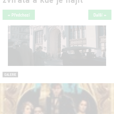
« Předchozí
Další »
GALERIE