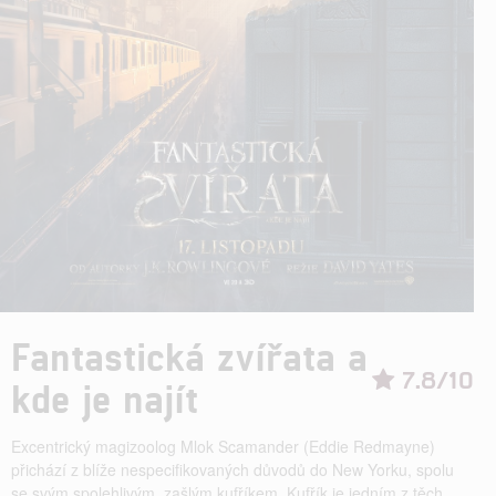
Fantastická zvířata a
7.8/10
kde je najít
Excentrický magizoolog Mlok Scamander (Eddie Redmayne)
přichází z blíže nespecifikovaných důvodů do New Yorku, spolu
se svým spolehlivým, zašlým kufříkem. Kufřík je jedním z těch