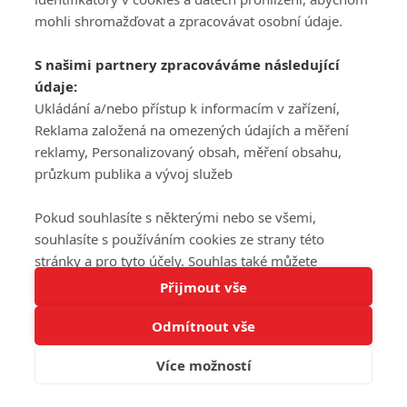
mohli shromažďovat a zpracovávat osobní údaje.
S našimi partnery zpracováváme následující
údaje:
Ukládání a/nebo přístup k informacím v zařízení,
Reklama založená na omezených údajích a měření
reklamy, Personalizovaný obsah, měření obsahu,
průzkum publika a vývoj služeb
Pokud souhlasíte s některými nebo se všemi,
souhlasíte s používáním cookies ze strany této
stránky a pro tyto účely. Souhlas také můžete
Tato stránka používá soubory cookies.
odmítnout, ale v takovém případě vám na stránce
Přijmout vše
Více informací
nebudou k dispozici některé personalizované funkce.
Odmítnout vše
Vaše volby souhlasu se budou vztahovat pouze na
Rozumím
tuto webovou stránku. Vaše nastavení a odvolání
Více možností
souhlasu můžete kdykoli změnit na stránce s
ochranou osobních údajů
nebo kliknutím na tlačítko