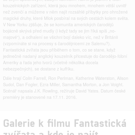
kouzelnických zařízení, která jsou mnohem, mnohem větší uvnitř
než zvenčí a můžeme v něm najít rozsáhlé příbytky pro ohrožené
magické druhy, které Mlok posbíral na svých cestách kolem světa.
V New Yorku zjišťuje, že se komunita amerických čarodějů
bojácně skrývá před mudly (i když tady se jim říká spíš „no-
majové“), a odhalení se všichni bojí daleko víc, než v Británii
(vzpomínáte si na procesy s čarodějnicemi ze Salemu?).
Fantastická zvířata jsou příběhem o tom, co se stane, když
jedinečně nadaný anglický kouzelník přicestuje do čarodějo-fóbní
Ameriky a řada jeho tvorů (včetně několika docela
nebezpečných), se dostane z kufříku.
Dále hrají Colin Farrell, Ron Perlman, Katherine Waterston, Alison
Sudol, Dan Fogler, Ezra Miller, Samantha Morton, a Jon Voight.
Scénář napsala J.K. Rowling, režíruje David Yates. Datum české
premiéry je stanovené na 17.11. 2016.
Galerie k filmu Fantastická
zvířata a kde je najít