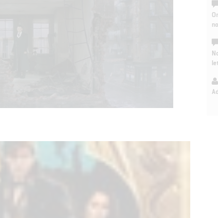
On
n
No
le
A