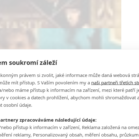
m soukromí záleží
ákonným právem si zvolit, jaké informace může daná webová strá
může mít přístup. S Vaším povolením my a
naši partneři třetích s
/nebo máme přístup k informacím na zařízení, mezi které patří 
tory v cookies a datech prohlížení, abychom mohli shromažďovat 
t osobní údaje.
partnery zpracováváme následující údaje:
/nebo přístup k informacím v zařízení, Reklama založená na ome
měření reklamy, Personalizovaný obsah, měření obsahu, průzkum