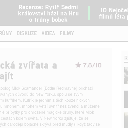
Recenze: Rytíř Sedmi
10 Nejoče
království hází na Hru
filmů léta
o trůny bobek
TRŮNY
DISKUZE
VIDEA
FILMY
R
ická zvířata a
7.8/10
ajít
zoolog Mlok Scamander (Eddie Redmayne) přichází
ikovaných důvodů do New Yorku, spolu se svým
ým kufříkem. Kufřík je jedním z těch kouzelnických
jsou mnohem, mnohem větší uvnitř než zvenčí a můžeme
hlé příbytky pro ohrožené magické druhy, které Mlok
 cestách kolem světa. V New Yorku zjišťuje, že se
ých čarodějů bojácně skrývá před mudly (i když tady se