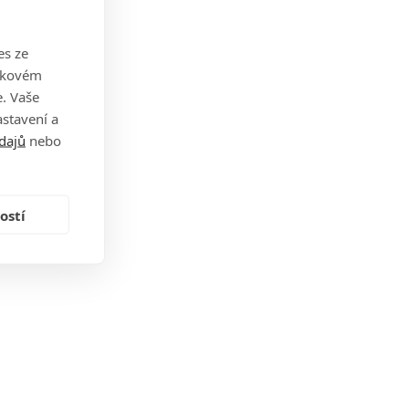
es ze
takovém
. Vaše
stavení a
dajů
nebo
ostí