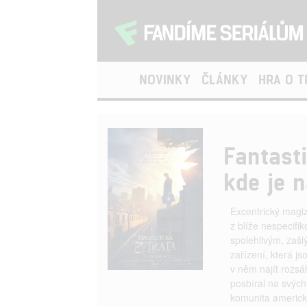
NOVINKY
ČLÁNKY
HRA O 
Fantast
kde je n
Excentrický magi
z blíže nespecif
spolehlivým, zašl
zařízení, která 
v něm najít rozsá
posbíral na svých
komunita americk