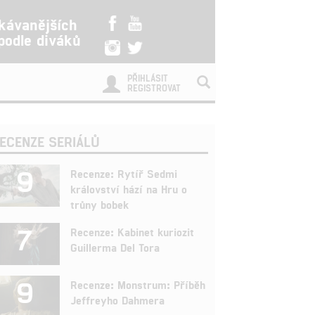
kávanějších
 podle diváků
PŘIHLÁSIT
REGISTROVAT
ECENZE SERIÁLŮ
9
Recenze: Rytíř Sedmi
království hází na Hru o
trůny bobek
7
Recenze: Kabinet kuriozit
Guillerma Del Tora
9
Recenze: Monstrum: Příběh
Jeffreyho Dahmera