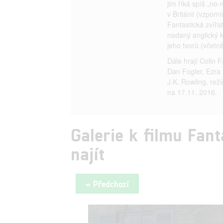
jim říká spíš „no-
v Británii (vzpom
Fantastická zvířa
nadaný anglický k
jeho tvorů (včetn
Dále hrají Colin 
Dan Fogler, Ezra 
J.K. Rowling, rež
na 17.11. 2016.
Galerie k filmu Fant
najít
« Předchozí