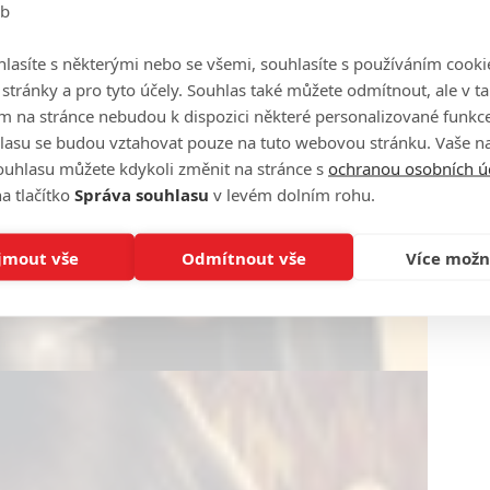
eb
lasíte s některými nebo se všemi, souhlasíte s používáním cooki
o stránky a pro tyto účely. Souhlas také můžete odmítnout, ale v 
m na stránce nebudou k dispozici některé personalizované funkce
lasu se budou vztahovat pouze na tuto webovou stránku. Vaše na
ouhlasu můžete kdykoli změnit na stránce s
ochranou osobních ú
a tlačítko
Správa souhlasu
v levém dolním rohu.
jmout vše
Odmítnout vše
Více možn