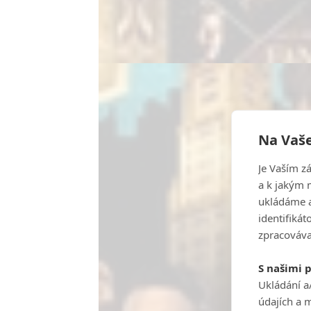
Na Vaše
Je Vaším z
a k jakým 
ukládáme a
identifiká
zpracováva
S našimi 
Ukládání a
údajích a 