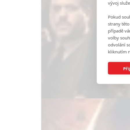
vývoj služ
Pokud souh
strany tét
případě vá
volby souh
odvolání s
kliknutím n
Při