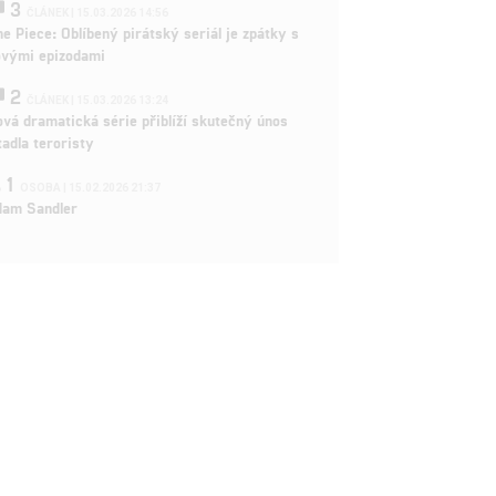
3
ČLÁNEK | 15.03.2026 14:56
e Piece: Oblíbený pirátský seriál je zpátky s
ovými epizodami
2
ČLÁNEK | 15.03.2026 13:24
vá dramatická série přiblíží skutečný únos
tadla teroristy
1
OSOBA | 15.02.2026 21:37
dam Sandler