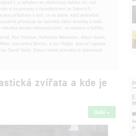
majové“), a odhalení se všichni bojí daleko víc, než
ínáte si na procesy s čarodějnicemi ze Salemu?).
ta jsou příběhem o tom, co se stane, když jedinečně
ouzelník přicestuje do čarodějo-fóbní Ameriky a řada
ě několika docela nebezpečných), se dostane z kufříku.
Farrell, Ron Perlman, Katherine Waterston, Alison Sudol,
Miller, Samantha Morton, a Jon Voight. Scénář napsala
íruje David Yates. Datum české premiéry je stanovené
astická zvířata a kde je
P
Další »
Ha
je