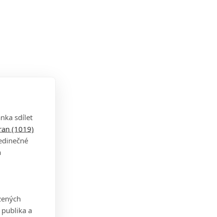
nka sdílet
tran (1019)
jedinečné
a
zených
 publika a