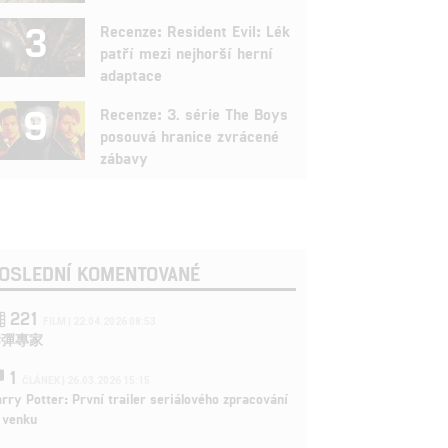
3
Recenze: Resident Evil: Lék
patří mezi nejhorší herní
adaptace
9
Recenze: 3. série The Boys
posouvá hranice zvrácené
zábavy
OSLEDNÍ KOMENTOVANÉ
221
FILM | 22.04.2026 08:53
拆彈專家
1
ČLÁNEK | 26.03.2026 15:15
rry Potter: První trailer seriálového zpracování
 venku