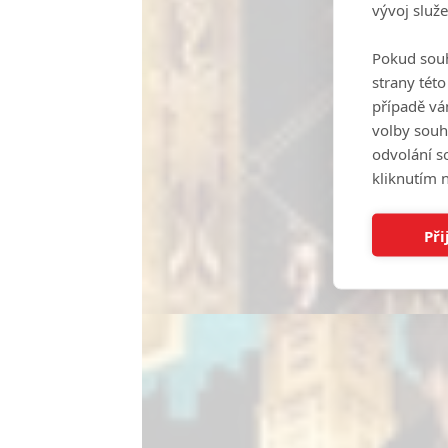
vývoj služ
Pokud souh
strany tét
případě vá
volby souh
odvolání s
kliknutím n
Při