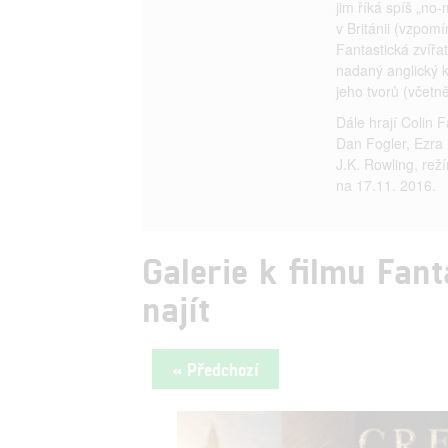
jim říká spíš „no-
v Británii (vzpom
Fantastická zvířa
nadaný anglický k
jeho tvorů (včetn
Dále hrají Colin 
Dan Fogler, Ezra 
J.K. Rowling, rež
na 17.11. 2016.
Galerie k filmu Fant
najít
« Předchozí