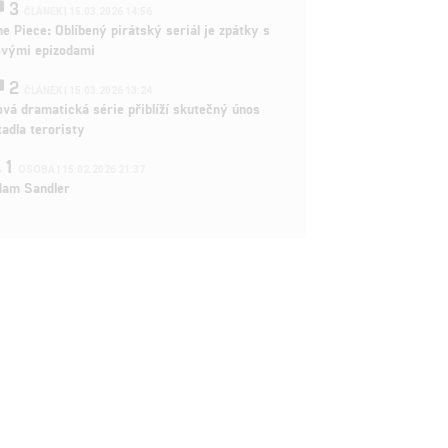
3
ČLÁNEK | 15.03.2026 14:56
e Piece: Oblíbený pirátský seriál je zpátky s
ovými epizodami
2
ČLÁNEK | 15.03.2026 13:24
vá dramatická série přiblíží skutečný únos
tadla teroristy
1
OSOBA | 15.02.2026 21:37
dam Sandler