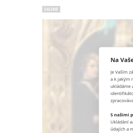
GALERIE
Na Vaše
Je Vaším z
a k jakým 
ukládáme a
identifiká
zpracováva
S našimi 
Ukládání a
údajích a 