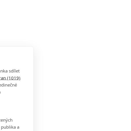
nka sdílet
tran (1019)
jedinečné
a
zených
 publika a