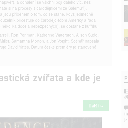
majové“), a odhalení se všichni bojí daleko víc, než
ínáte si na procesy s čarodějnicemi ze Salemu?).
ta jsou příběhem o tom, co se stane, když jedinečně
ouzelník přicestuje do čarodějo-fóbní Ameriky a řada
ě několika docela nebezpečných), se dostane z kufříku.
Farrell, Ron Perlman, Katherine Waterston, Alison Sudol,
Miller, Samantha Morton, a Jon Voight. Scénář napsala
íruje David Yates. Datum české premiéry je stanovené
astická zvířata a kde je
P
Další »
Ha
je