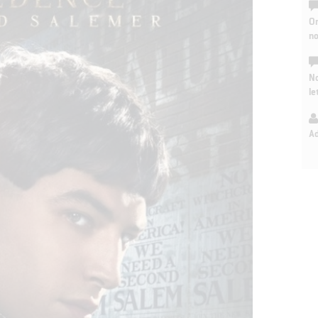
On
n
No
le
A