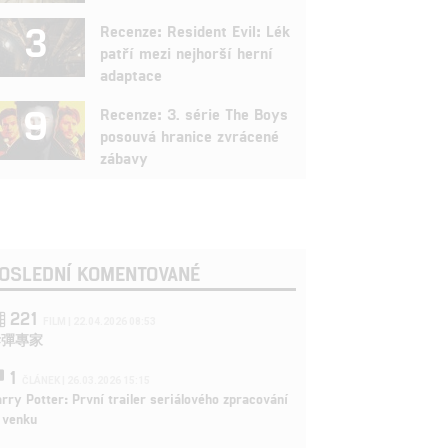
3
Recenze: Resident Evil: Lék
patří mezi nejhorší herní
adaptace
9
Recenze: 3. série The Boys
posouvá hranice zvrácené
zábavy
OSLEDNÍ KOMENTOVANÉ
221
FILM | 22.04.2026 08:53
拆彈專家
1
ČLÁNEK | 26.03.2026 15:15
rry Potter: První trailer seriálového zpracování
 venku