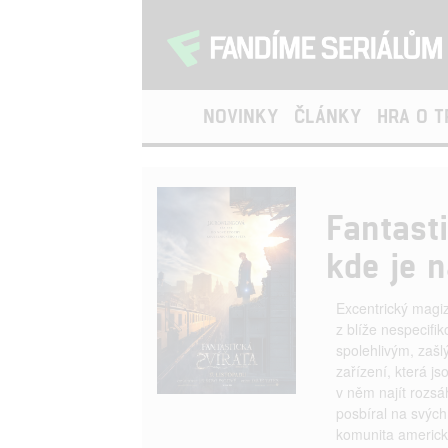
NOVINKY
ČLÁNKY
HRA O 
Fantast
kde je n
Excentrický magi
z blíže nespecif
spolehlivým, zašl
zařízení, která 
v něm najít rozsá
posbíral na svých
komunita americk