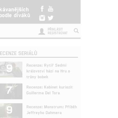
kávanějších
 podle diváků
PŘIHLÁSIT
REGISTROVAT
ECENZE SERIÁLŮ
9
Recenze: Rytíř Sedmi
království hází na Hru o
trůny bobek
7
Recenze: Kabinet kuriozit
Guillerma Del Tora
9
Recenze: Monstrum: Příběh
Jeffreyho Dahmera