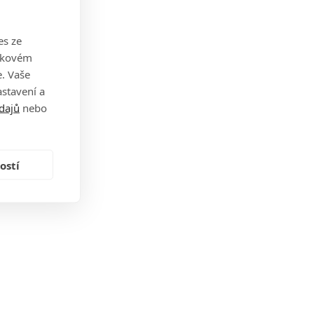
es ze
takovém
. Vaše
stavení a
dajů
nebo
ostí