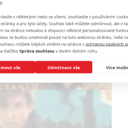
eb
lasíte s některými nebo se všemi, souhlasíte s používáním cooki
o stránky a pro tyto účely. Souhlas také můžete odmítnout, ale v 
m na stránce nebudou k dispozici některé personalizované funkce
lasu se budou vztahovat pouze na tuto webovou stránku. Vaše na
ouhlasu můžete kdykoli změnit na stránce s
ochranou osobních ú
a tlačítko
Správa souhlasu
v levém dolním rohu.
jmout vše
Odmítnout vše
Více možn