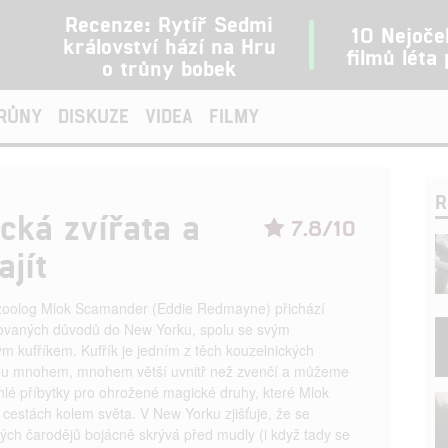
Recenze: Rytíř Sedmi
10 Nejoče
království hází na Hru
filmů léta
o trůny bobek
TRŮNY
DISKUZE
VIDEA
FILMY
R
ická zvířata a
7.8/10
ajít
zoolog Mlok Scamander (Eddie Redmayne) přichází
ikovaných důvodů do New Yorku, spolu se svým
ým kufříkem. Kufřík je jedním z těch kouzelnických
jsou mnohem, mnohem větší uvnitř než zvenčí a můžeme
hlé příbytky pro ohrožené magické druhy, které Mlok
 cestách kolem světa. V New Yorku zjišťuje, že se
ých čarodějů bojácně skrývá před mudly (i když tady se